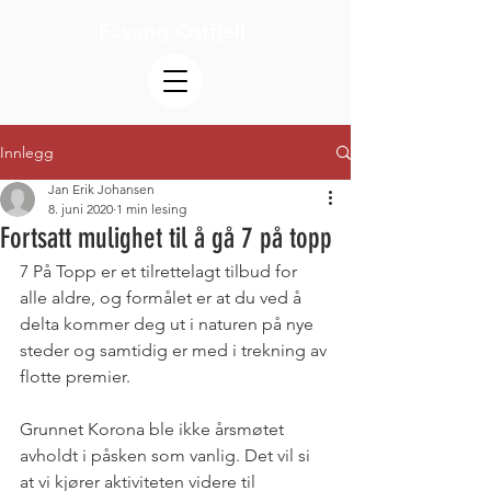
Fåvang Østfjell
Innlegg
Jan Erik Johansen
8. juni 2020
1 min lesing
Fortsatt mulighet til å gå 7 på topp
7 På Topp er et tilrettelagt tilbud for 
alle aldre, og formålet er at du ved å 
delta kommer deg ut i naturen på nye 
steder og samtidig er med i trekning av 
flotte premier.
Grunnet Korona ble ikke årsmøtet 
avholdt i påsken som vanlig. Det vil si 
at vi kjører aktiviteten videre til 