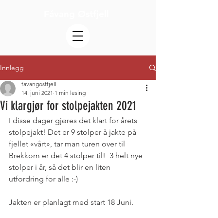
Fåvang Østfjell
Innlegg
favangostfjell
14. juni 2021
1 min lesing
Vi klargjør for stolpejakten 2021
I disse dager gjøres det klart for årets 
stolpejakt! Det er 9 stolper å jakte på 
fjellet «vårt», tar man turen over til 
Brekkom er det 4 stolper til!  3 helt nye 
stolper i år, så det blir en liten 
utfordring for alle :-)  
Jakten er planlagt med start 18 Juni.