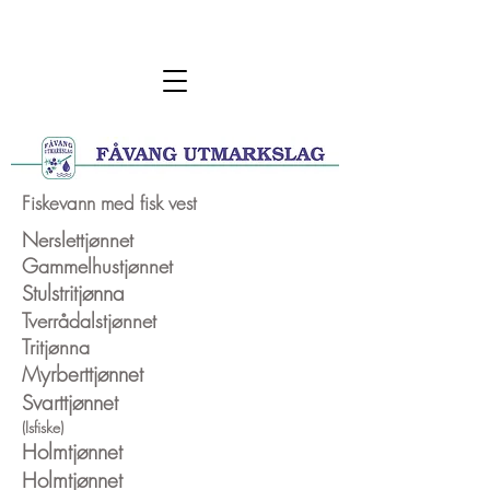
Fåvang Østfjell
Fiskevann med fisk vest
Nerslettjønnet
Gammelhustjønnet
Stulstritjønna
Tverrådalstjønnet
Tritjønna
Myrberttjønnet
Svarttjønnet
(Isfiske)
Holmtjønnet
Holmtjønnet