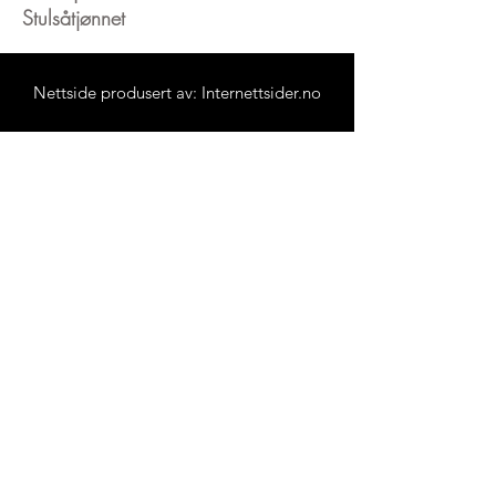
Stulsåtjønnet
Nettside produsert av: Internettsider.no