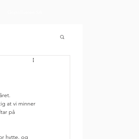
Gopollveien SA
ret. 
g at vi minner 
tar på 
r hytte, og 