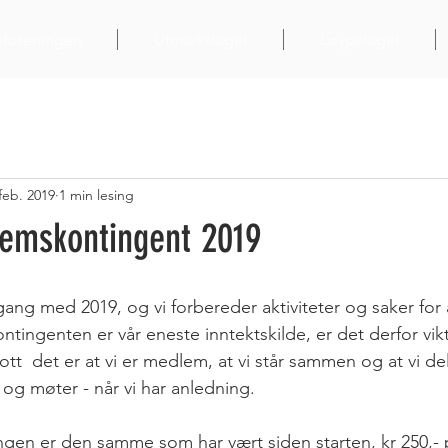
eforeningen
Utmarkslaget
Løypelaget
 feb. 2019
1 min lesing
lemskontingent 2019
ang med 2019, og vi forbereder aktiviteter og saker for å
ingenten er vår eneste inntektskilde, er det derfor vikti
tt  det er at vi er medlem, at vi står sammen og at vi del
 og møter - når vi har anledning.
en er den samme som har vært siden starten, kr 250,- p