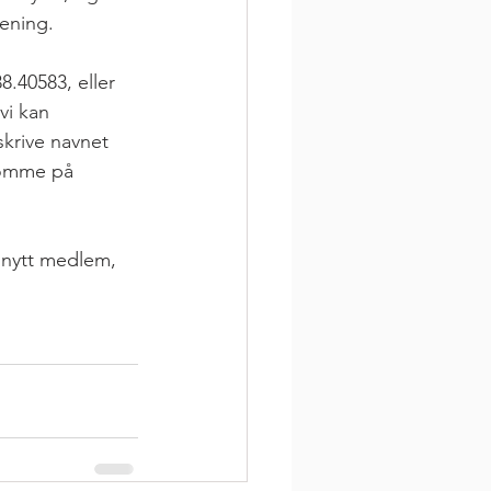
rening.
.40583, eller 
vi kan 
skrive navnet 
 komme på 
 nytt medlem, 