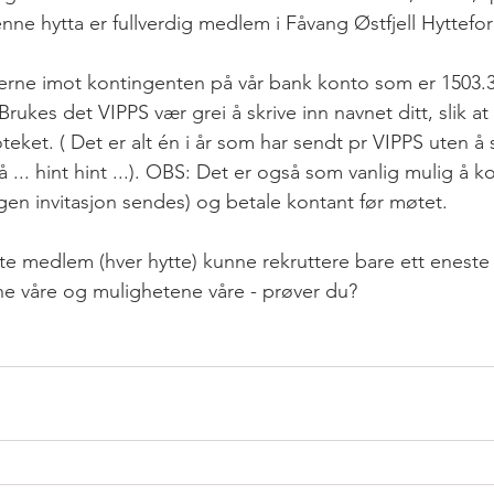
denne hytta er fullverdig medlem i Fåvang Østfjell Hyttefo
gjerne imot kontingenten på vår bank konto som er 1503.38
Brukes det VIPPS vær grei å skrive inn navnet ditt, slik at 
oteket. ( Det er alt én i år som har sendt pr VIPPS uten å 
 så ... hint hint ...). OBS: Det er også som vanlig mulig å
gen invitasjon sendes) og betale kontant før møtet.
e medlem (hver hytte) kunne rekruttere bare ett eneste
ene våre og mulighetene våre - prøver du?