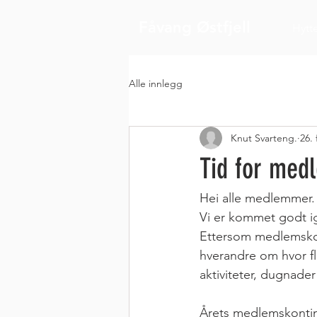
Fåvang Østfjell
Hytt
Alle innlegg
Knut Svarteng.
26.
Tid for med
Hei alle medlemmer.
Vi er kommet godt ig
Ettersom medlemskont
hverandre om hvor flo
aktiviteter, dugnader
Årets medlemskonting