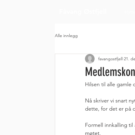
Fåvang Østfjell
Hytt
Alle innlegg
favangostfjell
21. d
Medlemskon
Hilsen til alle gaml
Nå skriver vi snart ny
dette, for det er på
Formell innkalling ti
møtet.