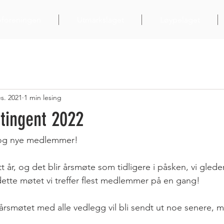
eforeningen
Utmarkslaget
Løypelaget
es. 2021
1 min lesing
tingent 2022
e og nye medlemmer!
tt år, og det blir årsmøte som tidligere i påsken, vi glede
 dette møtet vi treffer flest medlemmer på en gang!
l årsmøtet med alle vedlegg vil bli sendt ut noe senere, m