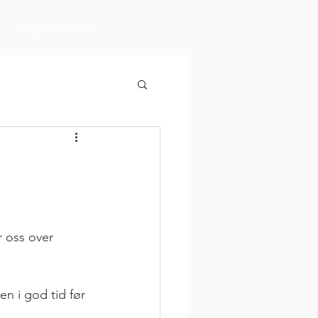
Gopollveien SA
r oss over 
en i god tid før 