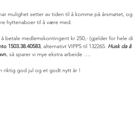
 har mulighet setter av tiden til å komme på årsmøtet, og
lere hyttenaboer til å være med. 
å betale medlemskontingent kr 250,- (gjelder for hele din 
nto 1503.38.40583
, alternativt VIPPS til 132265. 
Husk da å
avn
, så sparer vi mye ekstra arbeide …. 
n riktig god jul og et godt nytt år !